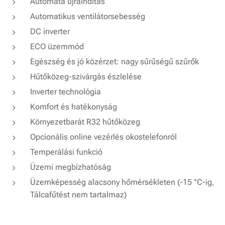
Automata újraindítás
Automatikus ventilátorsebesség
DC inverter
ECO üzemmód
Egészség és jó közérzet: nagy sűrűségű szűrők
Hűtőközeg-szivárgás észlelése
Inverter technológia
Komfort és hatékonyság
Környezetbarát R32 hűtőközeg
Opcionális online vezérlés okostelefonról
Temperálási funkció
Üzemi megbízhatóság
Üzemképesség alacsony hőmérsékleten (-15 °C-ig,
Tálcafűtést nem tartalmaz)