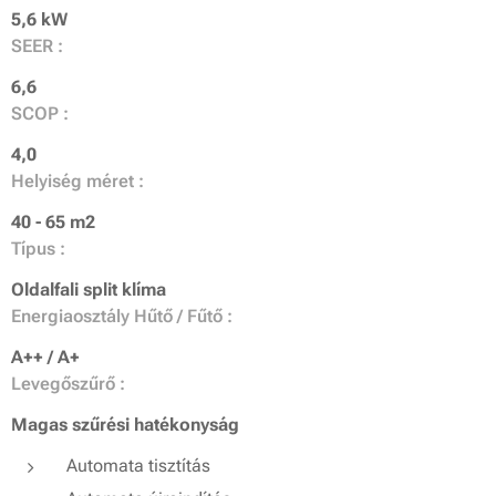
5,6 kW
SEER :
6,6
SCOP :
4,0
Helyiség méret :
40 - 65 m2
Típus :
Oldalfali split klíma
Energiaosztály Hűtő / Fűtő :
A++ / A+
Levegőszűrő :
Magas szűrési hatékonyság
Automata tisztítás