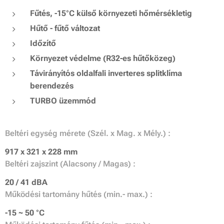
Fűtés, -15°C külső környezeti hőmérsékletig
Hűtő - fűtő változat
Időzítő
Környezet védelme (R32-es hűtőközeg)
Távirányítós oldalfali inverteres splitklíma
berendezés
TURBO üzemmód
Beltéri egység mérete (Szél. x Mag. x Mély.) :
917 x 321 x 228 mm
Beltéri zajszint (Alacsony / Magas) :
20 / 41 dBA
Működési tartomány hűtés (min.- max.) :
-15 ~ 50 °C