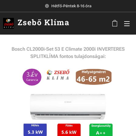
Hétfő-Péntek 8-16 óra
Zsebő
Klíma
Komárom
Bosch CL2000i-Set 53 E Climate 2000i INVERTERES
SPLITKLÍMA fontos tulajdonságai: