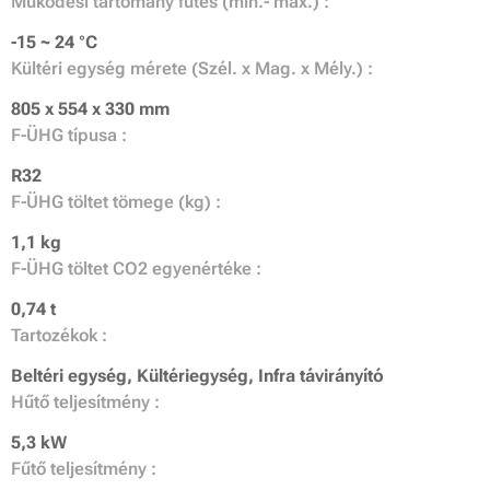
Működési tartomány fűtés (min.- max.) :
-15 ~ 24 °C
Kültéri egység mérete (Szél. x Mag. x Mély.) :
805 x 554 x 330 mm
F-ÜHG típusa :
R32
F-ÜHG töltet tömege (kg) :
1,1 kg
F-ÜHG töltet CO2 egyenértéke :
0,74 t
Tartozékok :
Beltéri egység, Kültériegység, Infra távirányító
Hűtő teljesítmény :
5,3 kW
Fűtő teljesítmény :