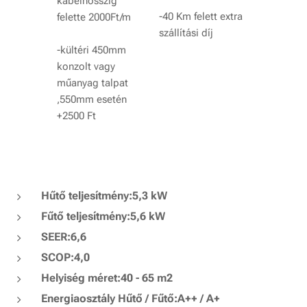
kábelhosszig
-40 Km felett extra
felette 2000Ft/m
szállítási díj
-kültéri 450mm
konzolt vagy
műanyag talpat
,550mm esetén
+2500 Ft
Hűtő teljesítmény:5,3 kW
Fűtő teljesítmény:5,6 kW
SEER:6,6
SCOP:4,0
Helyiség méret:40 - 65 m2
Energiaosztály Hűtő / Fűtő:A++ / A+