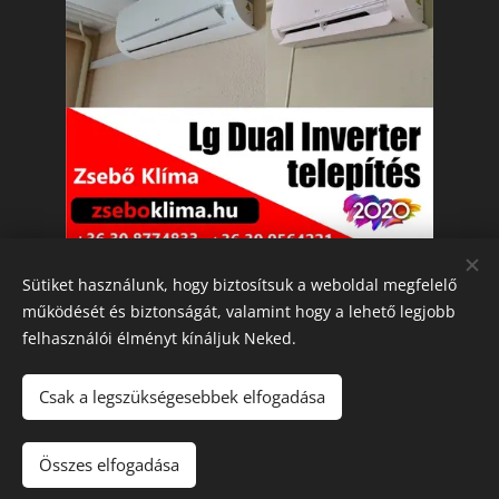
Sütiket használunk, hogy biztosítsuk a weboldal megfelelő
működését és biztonságát, valamint hogy a lehető legjobb
felhasználói élményt kínáljuk Neked.
Klímaszerelés: Komárom, Ács, Bábolna, Mocsa,
Nagyigmánd, Kisigmánd, Szákszend, Csém,
Csak a legszükségesebbek elfogadása
Almásfüzítő, Tata, Dunaalmás, Neszmély, Naszály,
Kocs, Dad, Komárno, Izsa, Győr , Tatabánya
Összes elfogadása
Sütik