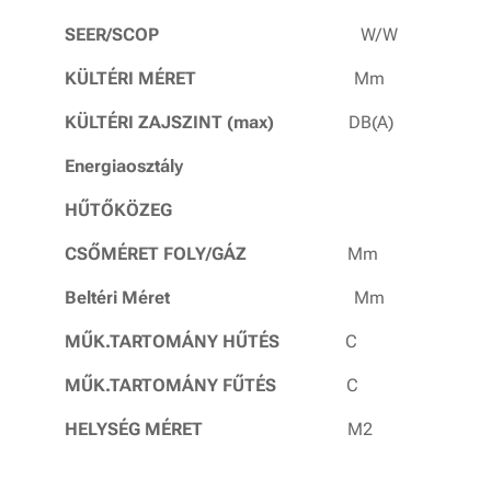
SEER/SCOP
W/W 7
KÜLTÉRI MÉRET
Mm 80
KÜLTÉRI ZAJSZINT (max)
DB(A
Energiaosz
HŰTŐKÖ
CSŐMÉRET FOLY/GÁZ
Mm 6
Beltéri Méret
Mm 98
MŰK.TARTOMÁNY HŰTÉS
C -1
MŰK.TARTOMÁNY FŰTÉ
S
C -2
HELYSÉG MÉRET
M2 4