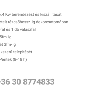
4 Kw berendezést és kiszállítását
getelt rézcsőhossz-ig dekorcsatornában
őfal és 1 db válaszfal
 5fm-ig
ét 3fm-ig
akszerű telepítését
Péntek (8-18 h)
+36 30 8774833