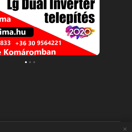
Tata, Dunaalmás, Neszmély, Naszály, Kocs, Dad,