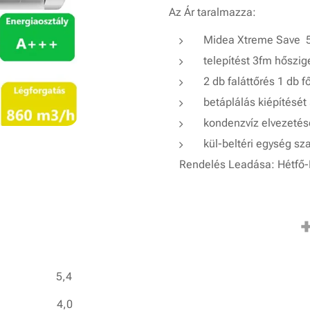
Az Ár taralmazza:
Midea Xtreme Save 5,
telepítést 3fm hőszi
2 db faláttőrés 1 db f
betáplálás kiépítését
kondenzvíz elvezetés
kül-beltéri egység sz
Rendelés Leadása: Hétfő-
5,4
4,0