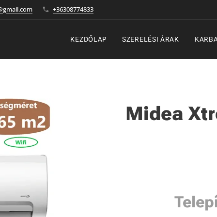
gmail.com
+36308774833
KEZDŐLAP
SZERELÉSI ÁRAK
KARB
Midea Xtr
Telep