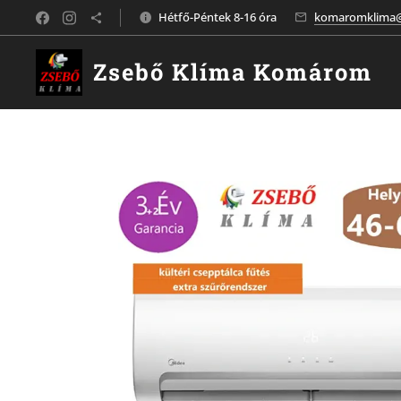
Hétfő-Péntek 8-16 óra
komaromklima@
Zsebő
Klíma Komárom