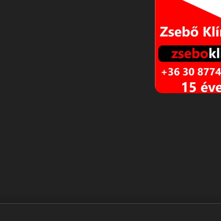
Nagyigmánd, Kisigmánd, Szákszend, Csém, Almásfüzítő, 