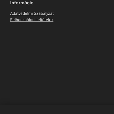
Információ
Adatvédelmi Szabályzat
Felhasználási feltételek
Klímaszerelés: Komárom, Ács, Bábolna, Mocsa, 