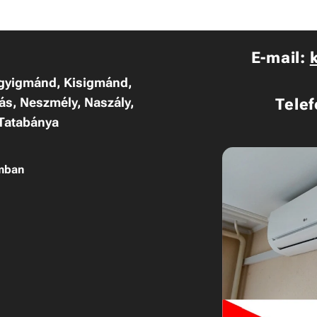
E-mail:
gyigmánd, Kisigmánd,
ás, Neszmély, Naszály,
Tele
 Tatabánya
mban