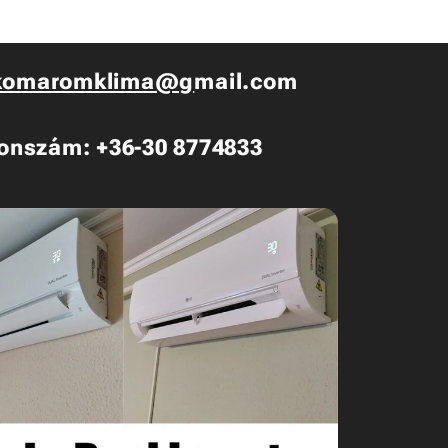
komaromklima@g
mail.com
fonszám: +36-30 8774833