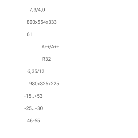
,3/4,0
0x554x333
) 61
tály
A++/A++
ZEG
R32
,35/12
0x325x225
5..+53
5..+30
6-65