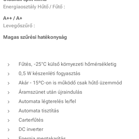
Energiaosztály Hűtő / Fűtő :
A++ / A+
Levegőszűrő :
Magas szűrési hatékonyság
Fűtés, -25°C külső környezeti hőmérsékletig
0,5 W készenléti fogyasztás
Akár - 15ºC-on is működő csak hűtő üzemmód
Áramszünet után újraindulás
Automata légterelés le/fel
Automata tisztítás
Carterfűtés
DC inverter
Energia megtakarítás