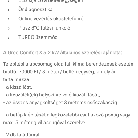
LED kijelző a beltériegységen
Öndiagnosztika
Online vezérlés okostelefonról
Plusz 8°C fűtési funkció
TURBO üzemmód
A Gree Comfort X 5,2 kW általános szerelési ajánlata:
Telepítési alapcsomag oldalfali klíma berendezések esetén
bruttó: 70000 Ft / 3 méter / beltéri egység, amely ár
tartalmazza:
- a kiszállást,
- a készülék(ek) helyszínre való kiszállítását,
- az összes anyagköltséget 3 méteres csőszakaszig
- a betáp kiépítését a legközelebbi csatlakozó pontig vagy
max. 5 méterig villásdugóval szerelve
- 2 db falátfúrást