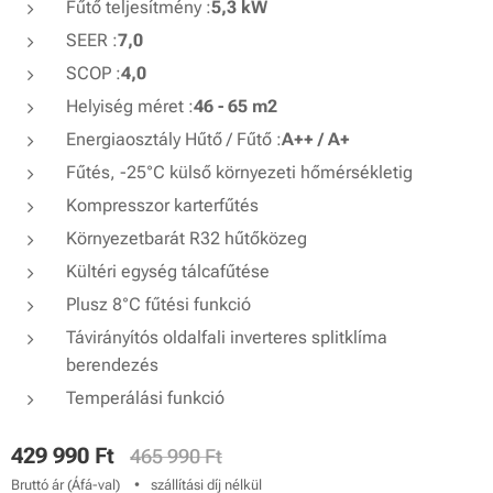
Fűtő teljesítmény :
5,3 kW
SEER :
7,0
SCOP :
4,0
Helyiség méret :
46 - 65 m2
Energiaosztály Hűtő / Fűtő :
A++ / A+
Fűtés, -25°C külső környezeti hőmérsékletig
Kompresszor karterfűtés
Környezetbarát R32 hűtőközeg
Kültéri egység tálcafűtése
Plusz 8°C fűtési funkció
Távirányítós oldalfali inverteres splitklíma
berendezés
Temperálási funkció
429 990
Ft
465 990
Ft
Bruttó ár (Áfá-val)
szállítási díj nélkül