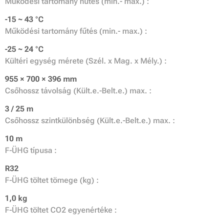
Működési tartomány hűtés (min.- max.) :
-15 ~ 43 °C
Működési tartomány fűtés (min.- max.) :
-25 ~ 24 °C
Kültéri egység mérete (Szél. x Mag. x Mély.) :
955 × 700 × 396 mm
Csőhossz távolság (Kült.e.-Belt.e.) max. :
3 / 25 m
Csőhossz szintkülönbség (Kült.e.-Belt.e.) max. :
10 m
F-ÜHG típusa :
R32
F-ÜHG töltet tömege (kg) :
1,0 kg
F-ÜHG töltet CO2 egyenértéke :