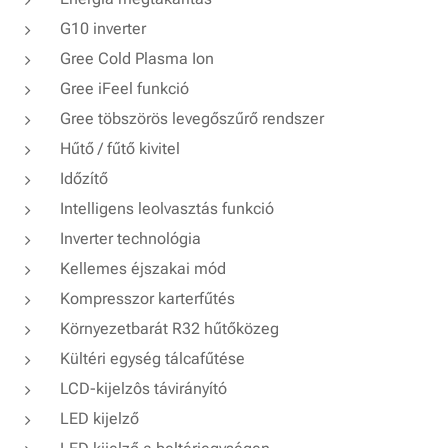
G10 inverter
Gree Cold Plasma Ion
Gree iFeel funkció
Gree töbszörös levegőszűrő rendszer
Hűtő / fűtő kivitel
Időzítő
Intelligens leolvasztás funkció
Inverter technológia
Kellemes éjszakai mód
Kompresszor karterfűtés
Környezetbarát R32 hűtőközeg
Kültéri egység tálcafűtése
LCD-kijelzôs távirányító
LED kijelző