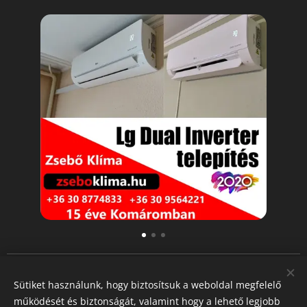
Klímaszerelés: Komárom, Ács, Bábolna, Mocsa,
Sütiket használunk, hogy biztosítsuk a weboldal megfelelő
Nagyigmánd, Kisigmánd, Szákszend, Csém,
működését és biztonságát, valamint hogy a lehető legjobb