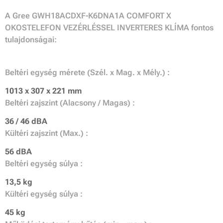
A Gree GWH18ACDXF-K6DNA1A COMFORT X
OKOSTELEFON VEZÉRLÉSSEL INVERTERES KLÍMA fontos
tulajdonságai:
Beltéri egység mérete (Szél. x Mag. x Mély.) :
1013 x 307 x 221 mm
Beltéri zajszint (Alacsony / Magas) :
36 / 46 dBA
Kültéri zajszint (Max.) :
56 dBA
Beltéri egység súlya :
13,5 kg
Kültéri egység súlya :
45 kg