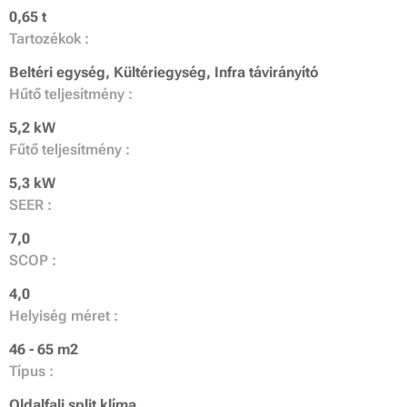
0,65 t
Tartozékok :
Beltéri egység, Kültériegység, Infra távirányító
Hűtő teljesítmény :
5,2 kW
Fűtő teljesítmény :
5,3 kW
SEER :
7,0
SCOP :
4,0
Helyiség méret :
46 - 65 m2
Típus :
Oldalfali split klíma