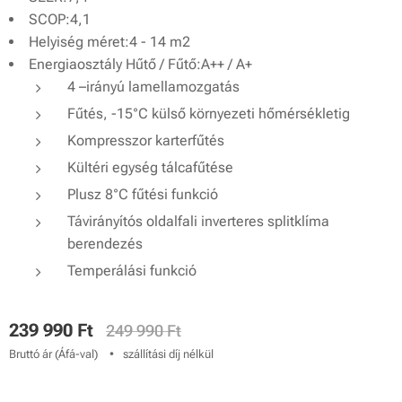
SCOP:4,1
Helyiség méret:4 - 14 m2
Energiaosztály Hűtő / Fűtő:A++ / A+
4 –irányú lamellamozgatás
Fűtés, -15°C külső környezeti hőmérsékletig
Kompresszor karterfűtés
Kültéri egység tálcafűtése
Plusz 8°C fűtési funkció
Távirányítós oldalfali inverteres splitklíma
berendezés
Temperálási funkció
239 990
Ft
249 990
Ft
Bruttó ár (Áfá-val)
szállítási díj nélkül