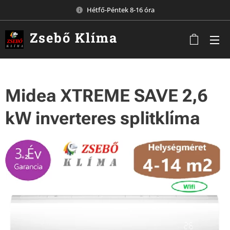
Hétfő-Péntek 8-16 óra
Zsebő
Klíma
Komárom
Midea XTREME SAVE 2,6
kW inverteres splitklíma