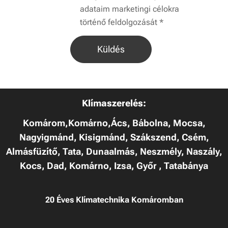
adataim marketingi célokra
történő feldolgozását
Küldés
Klímaszerelés:
Komárom,Komárno,Ács, Bábolna, Mocsa,
Nagyigmánd, Kisigmánd, Szákszend, Csém,
Almásfüzítő, Tata, Dunaalmás, Neszmély, Naszály,
Kocs, Dad, Komárno, Izsa, Győr , Tatabánya
20 Éves Klímatechnika Komáromban