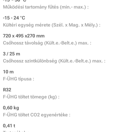
Működési tartomány fűtés (min.- max.) :
-15 - 24 °C
Kültéri egység mérete (Szél. x Mag. x Mély.) :
720 x 495 x270 mm
Csőhossz távolság (Kült.e.-Belt.e.) max. :
3 / 25 m
Csőhossz szintkülönbség (Kült.e.-Belt.e.) max. :
10 m
F-ÜHG típusa :
R32
F-ÜHG töltet tömege (kg) :
0,60 kg
F-ÜHG töltet CO2 egyenértéke :
0,41 t