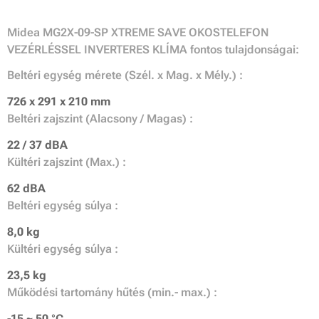
Midea MG2X-09-SP XTREME SAVE OKOSTELEFON
VEZÉRLÉSSEL INVERTERES KLÍMA fontos tulajdonságai:
Beltéri egység mérete (Szél. x Mag. x Mély.) :
726 x 291 x 210 mm
Beltéri zajszint (Alacsony / Magas) :
22 / 37 dBA
Kültéri zajszint (Max.) :
62 dBA
Beltéri egység súlya :
8,0 kg
Kültéri egység súlya :
23,5 kg
Működési tartomány hűtés (min.- max.) :
-15 ~ 50 °C