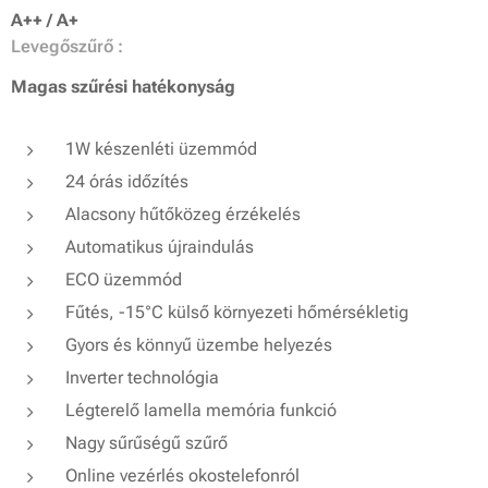
A++ / A+
Levegőszűrő :
Magas szűrési hatékonyság
1W készenléti üzemmód
24 órás időzítés
Alacsony hűtőközeg érzékelés
Automatikus újraindulás
ECO üzemmód
Fűtés, -15°C külső környezeti hőmérsékletig
Gyors és könnyű üzembe helyezés
Inverter technológia
Légterelő lamella memória funkció
Nagy sűrűségű szűrő
Online vezérlés okostelefonról