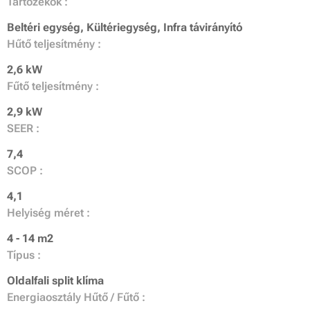
Tartozékok :
Beltéri egység, Kültériegység, Infra távirányító
Hűtő teljesítmény :
2,6 kW
Fűtő teljesítmény :
2,9 kW
SEER :
7,4
SCOP :
4,1
Helyiség méret :
4 - 14 m2
Típus :
Oldalfali split klíma
Energiaosztály Hűtő / Fűtő :