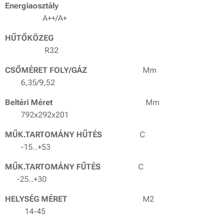
Energiaosztály
A++/A+
HŰTŐKÖZEG
R32
CSŐMÉRET FOLY/GÁZ
Mm
6,35/9,52
Beltéri Méret
Mm
792x292x201
MŰK.TARTOMÁNY HŰTÉS
C
-15..+53
MŰK.TARTOMÁNY FŰTÉ
S
C
-25..+30
HELYSÉG MÉRET
M2
14-45