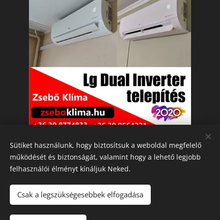
Sütiket használunk, hogy biztosítsuk a weboldal megfelelő
működését és biztonságát, valamint hogy a lehető legjobb
felhasználói élményt kínáljuk Neked.
Klímaszerelés: Komárom, Ács, Bábolna, Mocsa,
Nagyigmánd, Kisigmánd, Szákszend, Csém,
Csak a legszükségesebbek elfogadása
Almásfüzítő, Tata, Dunaalmás, Neszmély, Naszály,
Kocs, Dad, Komárno, Izsa, Győr , Tatabánya