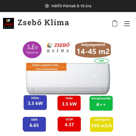
Hétfő-Péntek 8-16 óra
Zsebő
Klíma
Komárom